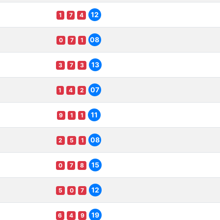
12
1
7
4
08
0
7
1
13
3
7
3
07
1
4
2
11
9
1
1
08
2
5
1
15
0
7
8
12
5
0
7
19
6
4
9