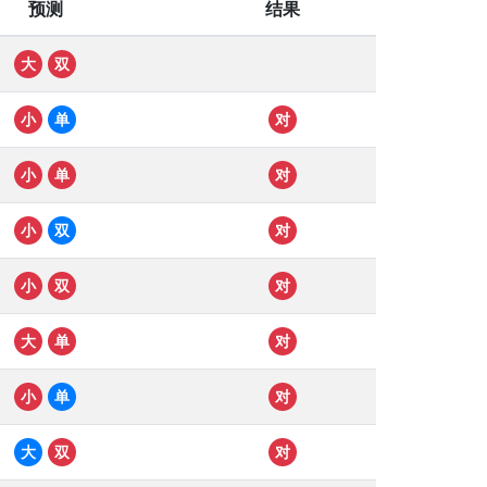
预测
结果
大
双
小
单
对
小
单
对
小
双
对
小
双
对
大
单
对
小
单
对
大
双
对