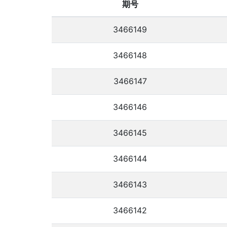
期号
3466149
3466148
3466147
3466146
3466145
3466144
3466143
3466142