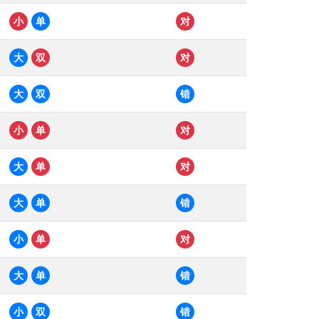
小
单
对
大
双
对
大
双
错
小
单
对
大
单
对
大
单
错
小
单
对
大
单
错
小
双
错